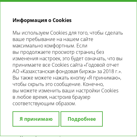
RU
ГОДОВОЙ
ОТЧЕТ
2018
Информация о Cookies
Мы используем Cookies для того, чтобы сделать
РАЗВИТИЕ КОРПОРАТИВНОГО
ваше пребывание на нашем сайте
ИНТЕРНЕТ САЙТА
максимально комфортным. Если
вы продолжаете просмотр страниц без
В период реализации Стратегии 2016–2018 были
изменения настроек, это будет означать, что вы
проведены работы, направленные
принимаете все Cookies сайта «Годовой отчет
на модернизацию корпоративного сайта. Новая
АО «Казахстанская фондовая биржа» за 2018 г.».
версия официального
интернет-сайта
была
Вы также можете нажать кнопку «Я принимаю»,
запущена с 03 января 2018 года. В 2018 году работа
чтобы скрыть это сообщение. Конечно,
велась по двум направлениям — тестирование
вы можете изменить ваши настройки Cookies
работоспособности сайта и наращивание новых
в любое время, настроив браузер
разделов. В рамках новых биржевых проектов в 2018
соответствующим образом.
году на сайте были реализованы следующие задачи:
Я принимаю
Подробнее
обновление страниц по рынку иностранных
валют в связи с изменением порядка
курсообразования;