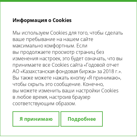
RU
ГОДОВОЙ
ОТЧЕТ
2018
Информация о Cookies
Мы используем Cookies для того, чтобы сделать
ОБРАЩЕНИЕ ПРЕДСЕДАТЕЛЯ
ваше пребывание на нашем сайте
ПРАВЛЕНИЯ
максимально комфортным. Если
вы продолжаете просмотр страниц без
Уважаемые акционеры и партнеры!
изменения настроек, это будет означать, что вы
принимаете все Cookies сайта «Годовой отчет
2018 год был динамичный и интересный, год
АО «Казахстанская фондовая биржа» за 2018 г.».
реализации поставленных целей и задач,
Вы также можете нажать кнопку «Я принимаю»,
формирования основы для новых возможностей.
чтобы скрыть это сообщение. Конечно,
вы можете изменить ваши настройки Cookies
Сохранялась благоприятная макроэкономическая
в любое время, настроив браузер
ситуация и происходило снижение стоимости
соответствующим образом.
финансирования для всех участников. Благодаря
этому были достигнуты рекордные рыночные
Я принимаю
Подробнее
показатели на фондовом рынке. Объем торгов
на рынке ценных бумаг вырос на 40 % и составил 4,9
трлн тенге, в том числе объем торгов на рынке акций