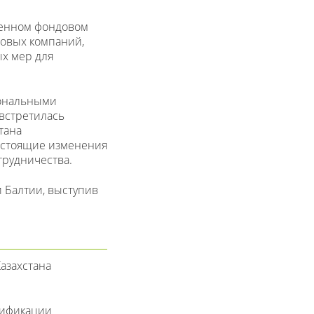
венном фондовом
овых компаний,
х мер для
иональными
 встретилась
тана
дстоящие изменения
трудничества.
и Балтии, выступив
азахстана
тификации