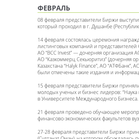
ФЕВРАЛЬ
08 февраля представители Биржи выступил
который проходил в г. Душанбе (Республик
14 февраля состоялась церемония награж
листинговых компаний и представителей 
АО “BCC Invest” — дочерняя организация А
АО “Казкоммерц Секьюритиз” (дочерняя ор
Казахстана “Halyk Finance”, АО “АТФБанк”,
были отмечены такие издания и информацион
15 февраля представители Биржи приняли
молодых ученых и бизнес лидеров: “Наука
в Университете Международного Бизнеса.
21 февраля проведено обучающее мероприя
финансово-экономических факультетов вуз
27-28 февраля представители Биржи приня
(Султанат Оман), на котором обсуждались