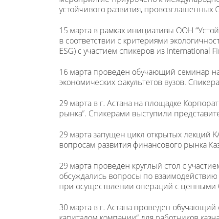
устойчивого развития, провозглашенных 
15 марта в рамках инициативы ООН “Усто
в соответствии с критериями экологичнос
ESG) с участием спикеров из International 
16 марта проведен обучающий семинар на 
экономических факультетов вузов. Спике
29 марта в г. Астана на площадке Корпор
рынка”. Спикерами выступили представит
29 марта запущен цикл открытых лекций 
вопросам развития финансового рынка Каз
29 марта проведен круглый стол с участие
обсуждались вопросы по взаимодействию 
при осуществлении операций с ценными 
30 марта в г. Астана проведен обучающи
капиталом компании” для работников каз