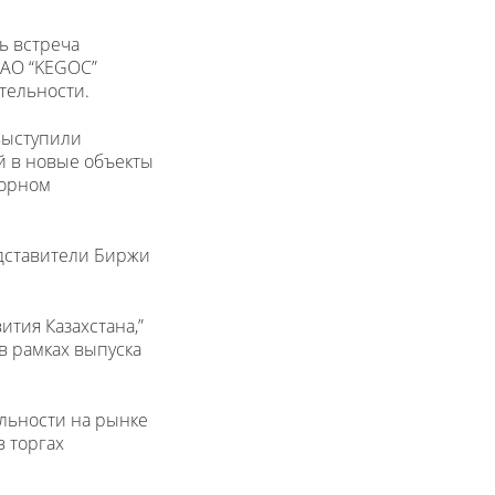
ь встреча
 АО “KEGOC”
тельности.
 выступили
й в новые объекты
горном
едставители Биржи
тия Казахстана,”
в рамках выпуска
ельности на рынке
в торгах