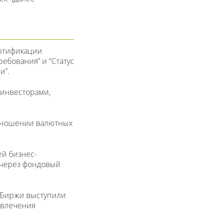
ертификации
ебования” и “Статус
и”.
 инвесторами,
отношении валютных
ей бизнес-
 через фондовый
ли Биржи выступили
ивлечения