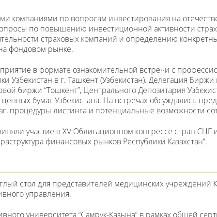
выми компаниями по вопросам инвестирования на отечест
 вопросы по повышению инвестиционной активности страх
тельности страховых компаний и определению конкретны
 на фондовом рынке.
оприятие в формате ознакомительной встречи с професс
и Узбекистан в г. Ташкент (Узбекистан). Делегация Биржи
овой биржи “Тошкент”, Центрального Депозитария Узбекис
ценных бумаг Узбекистана. На встречах обсуждались пре
аг, процедуры листинга и потенциальные возможности со
риняли участие в XV Облигационном конгрессе стран СНГ 
раструктура финансовых рынков Республики Казахстан”.
глый стол для представителей медицинских учреждений К
ивного управления.
тивного университета “Самрук-Казына” в рамках общей сер