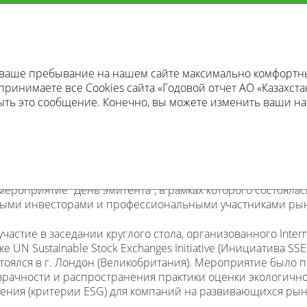
ГОДОВОЙ ОТЧЕТ
2018
ть ваше пребывание на нашем сайте максимально комфортн
 принимаете все Cookies сайта «Годовой отчет АО «Казахста
ыть это сообщение. Конечно, вы можете изменить ваши на
РОПРИЯТИЙ
ероприятие “День эмитента”, в рамках которого состоялас
ьными инвесторами и профессиональными участниками рын
стие в заседании круглого стола, организованного Interna
 UN Sustainable Stock Exchanges Initiative (Инициатива SS
тоялся в г. Лондон (Великобритания). Мероприятие было
рачности и распространения практики оценки экологично
ения (критерии ESG) для компаний на развивающихся рын