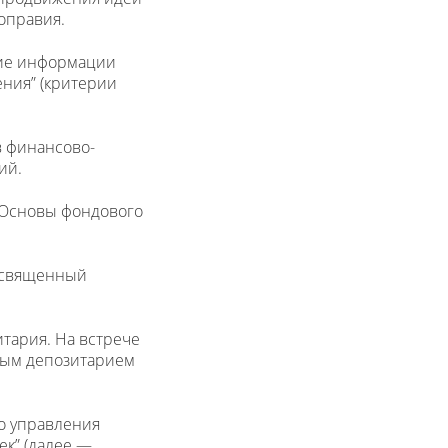
оправия.
тие информации
ения” (критерии
в финансово-
ий.
 “Основы фондового
посвященный
итария. На встрече
ным депозитарием
о управления
к” (далее —