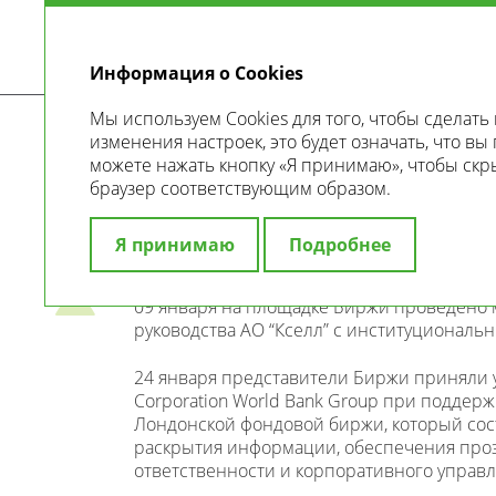
Информация о Cookies
Мы используем Cookies для того, чтобы сдела
изменения настроек, это будет означать, что вы
О Бирже
Хронология событий
можете нажать кнопку «Я принимаю», чтобы скр
браузер соответствующим образом.
ХРОНОЛОГИЯ МЕ
Я принимаю
Подробнее
ЯНВАРЬ
09 января на площадке Биржи проведено м
руководства АО “Кселл” с институционал
24 января представители Биржи приняли уча
Corporation World Bank Group при поддержке
Лондонской фондовой биржи, который сос
раскрытия информации, обеспечения проз
ответственности и корпоративного управл