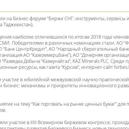
и на бизнес-форуме “Биржи СНГ: инструменты, сервисы и
а Таджикистан).
дения наиболее отличившихся по итогам 2018 года членов
СМИ. Победителями в различных номинациях стали: АО “Ф
О “Банк ЦентрКредит”, АО “Народный сберегательный банк 
ганизация АО “Казкоммерцбанк”), АО “Дочерняя организац
 АО “Разведка Добыча “Казмунайгаз”, KAZ Minerals PLС. Сред
ные ресурсы, как газета “Курсив”, интернет-cайт forbes.kz
 участие в юбилейной межвузовской научно-практическо
 и бизнес: механизмы и приоритеты инновационного разв
тие на тему “Как торговать на рынке ценных бумаг” для
ов.
ли участие в XIII Всемирном биржевом конгрессе, проход
 перспективы развития биржевого бизнеса, новые техноло