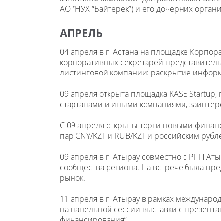
АО “НУХ “Байтерек”) и его дочерних орган
АПРЕЛЬ
04 апреля в г. Астана на площадке Корпо
корпоративных секретарей представитель 
листинговой компании: раскрытие информ
09 апреля открыта площадка KASE Startup
стартапами и иными компаниями, заинте
С 09 апреля открыты торги новыми фина
пар CNY/KZT и RUB/KZT и российским рубле
09 апреля в г. Атырау совместно с РПП Ат
сообщества региона. На встрече была пр
рынок.
11 апреля в г. Атырау в рамках междунаро
на панельной сессии выставки с презент
финансирования”.