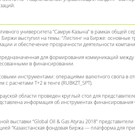
изаций.
ративного университета “Самрук-Казына” в рамках общей с
Биржи выступил на темы: “Листинг на Бирже: основные тр
ации и обеспечение прозрачности деятельности компани
, предназначенная для формирования коммуникаций между
ресованными в финансировании.
нсовыми инструментами: операциями валютного свопа в 
м с расчетами Т+2 в тенге (RUBKZT_SPT).
ырауской области проведен круглый стол для представител
едставлена информация об инструментах финансирования
дной выставки “Global Oil & Gas Atyrau 2018” представите
ацией “Казахстанская фондовая биржа — платформа для пр