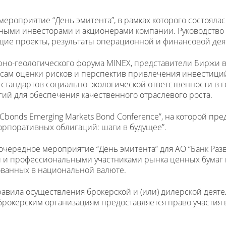
ероприятие “День эмитента”, в рамках которого состоялас
ьными инвесторами и акционерами компании. Руководство
ущие проекты, результаты операционной и финансовой дея
 горно-геологического форума MINEX, представители Биржи
сам оценки рисков и перспектив привлечения инвестици
стандартов социально-экологической ответственности в 
гий для обеспечения качественного отраслевого роста.
“Cbonds Emerging Markets Bond Conference”, на которой пр
корпоративных облигаций: шаги в будущее”.
чередное мероприятие “День эмитента” для АО “Банк Разви
и и профессиональными участниками рынка ценных бумаг 
ованных в национальной валюте.
Правила осуществления брокерской и (или) дилерской деят
брокерским организациям предоставляется право участия 