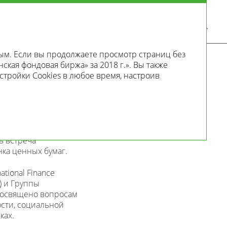
RU
KZ
EN
ым. Если вы продолжаете просмотр страниц без
нская фондовая биржа» за 2018 г.». Вы также
стройки Cookies в любое время, настроив
ь встреча
ка ценных бумаг.
tional Finance
E) и Группы
 посвящено вопросам
сти, социальной
ках.