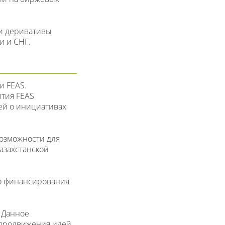
 и деривативы
и и СНГ.
и FEAS.
ития FEAS
ей о инициативах
Возможности для
азахстанской
го финансирования
. Данное
 продвижения идей