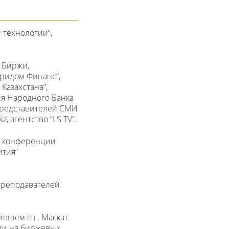
 технологии”,
 Биржи,
ридом Финанс”,
Казахстана”,
ия Народного Банка
и представителей СМИ
, агентство “LS TV”.
й конференции
ития”
 преподавателей
ившем в г. Маскат
гии на биржевых