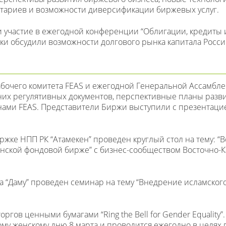
итариев и возможности диверсификации биржевых услуг.
 участие в ежегодной конференции “Облигации, кредиты
ники обсудили возможности долгового рынка капитала Росси
Рабочего комитета FEAS и ежегодной Генеральной Ассамбле
них регулятивных документов, перспективные планы разв
нами FEAS. Представители Биржи выступили с презентаци
ержке НПП РК “Атамекен” проведен круглый стол на тему: “
нской фондовой бирже” с бизнес-сообществом Восточно-К
да “Даму” проведен семинар на тему “Внедрение исламско
гов ценными бумагами “Ring the Bell for Gender Equality”
у женскому дню 8 марта и проводится ежегодно в целях