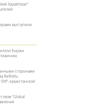
eek Kazakhstan”
мателей
керами выступили
авители Биржи
остижению
ванными сторонами
Refinitiv,
y EM”, казахстанской
ством “Global
равления