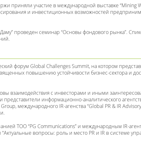
иржи приняли участие в международной выставке “Mining W
нсирования и инвестиционных возможностей предприни
 “Даму” проведен семинар “Основы фондового рынка”. Спи
ний.
еский форум Global Challenges Summit, на котором предст
освященных повышению устойчивости бизнес-сектора и д
сновы взаимодействия с инвесторами и иными заинтересо
и представители информационно-аналитического агентства 
nk Group, международного IR-агенства “Global PR & IR Advisor
и.
мпанией ТОО “PG Communications” и международным IR-агент
л “Актуальные вопросы: роль и место PR и IR в системе уп