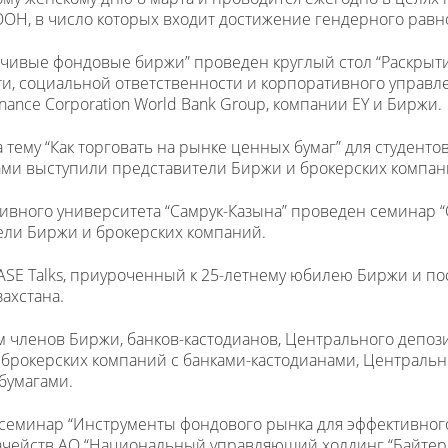
ООН, в число которых входит достижение гендерного равн
йчивые фондовые биржи” проведен круглый стол “Раскры
ти, социальной ответственности и корпоративного управл
Finance Corporation World Bank Group, компании EY и Биржи.
тему “Как торговать на рынке ценных бумаг” для студенто
рами выступили представители Биржи и брокерских компан
ативного университета “Самрук-Казына” проведен семинар
ели Биржи и брокерских компаний.
KASE Talks, приуроченный к 25-летнему юбилею Биржи и 
ахстана.
м членов Биржи, банков-кастодианов, Центрального депоз
брокерских компаний с банками-кастодианами, Централь
бумагами.
й семинар “Инструменты фондового рынка для эффективног
начейств АО “Национальный управляющий холдинг “Байтере