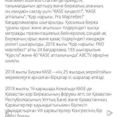
Atameken Business Channel-де брендтің
танымалдығын арттыру және биржалық алаңның
оң имиджін сақтау үшін “KASE күнделігі”, “KASE
апталығы”, “Қор нарығы. Pro Мәртебесі”
бағдарламалары шығарылды. Қосымша биржа
туралы орыс және ағылшын тілдеріндегі қысқа
метражды презентациялық бейнеролик, сондай-ақ
Биржаның орыс және қазақ тілдеріндегі имидждік
ролигі шығарылды. 2018 жылы “Қор нарығы: PRO
мәртебесі” атты 24 бағдарлама, 193 шығарылым
“Курста” және 40 “KASE апталығында” ABCTV эфиріне
шықты.
2018 жылы Биржа KASE—нің 25 жылдық мерейтойын
мерекелеуге арналған бірқатар іс-шаралар өткізді.
2018 жылғы 16 қарашада Алматыда KASE-де
Қазақстан қор биржасының форумы өтті, ол Қазақстан
Республикасының Ұлттық Банкі және Қазақстанның
Қаржыгерлер қауымдастығымен бірлесіп
ұйымдастырған VIII қаржыгерлер Конгресінің бір
бөлігі болды.