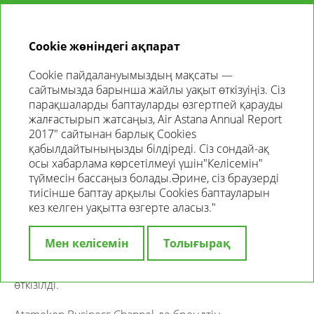
KZ
ЖЫЛДЫҚ
ЕСЕП
2018
Cookie жөніндегі ақпарат
Cookie пайдалануымыздың мақсаты —
БИРЖАНЫҢ ИМИДЖІН ЖАҚСАРТУ
сайтымызда барынша жайлы уақыт өткізуіңіз. Сіз
ЖӘНЕ ОНЫҢ ҚЫЗМЕТІ ТУРАЛЫ
парақшаларды баптауларды өзгертпей қарауды
жалғастырып жатсаңыз, Air Astana Annual Report
ХАБАРДАРЛЫҚТЫ АРТТЫРУ
2017″ сайтынан барлық Cookies
қабылдайтыныңызды білдіреді. Сіз сондай-ақ
Биржа Қазақстанның бағалы қағаздар нарығы туралы
осы хабарлама көрсетілмеуі үшін"Келісемін"
ақпаратты жариялау мақсатында Биржаның БАҚ-пен
түймесін бассаңыз болады.Әрине, сіз браузерді
әріптестік қатынастарын нығайтуға бағытталған
тиісінше баптау арқылы Cookies баптауларын
журналистер үшін бірқатар ақпараттық-түсіндіру іс-
кез келген уақытта өзгерте аласыз."
шараларын тұрақты түрде ұйымдастырады.
Биржа қызметінің тоқсан сайынғы
Мен келісемін
Толығырақ
қорытындыларына арналған сегіз ай сайынғы медиа-
брифингтер және төрт баспасөз конференциясы
өткізілді.